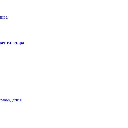
лива
вентилятора
охлаждения