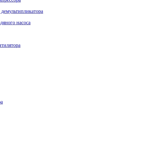
 демультипликатора
дяного насоса
нтилятора
ра