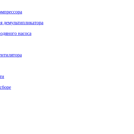
омпрессора
я демультипликатора
одяного насоса
ентилятора
ти
сборе