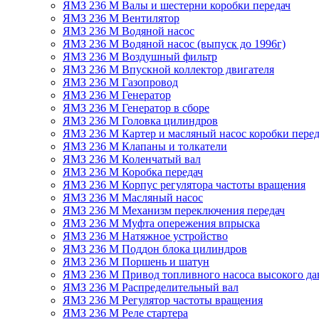
ЯМЗ 236 М Валы и шестерни коробки передач
ЯМЗ 236 М Вентилятор
ЯМЗ 236 М Водяной насос
ЯМЗ 236 М Водяной насос (выпуск до 1996г)
ЯМЗ 236 М Воздушный фильтр
ЯМЗ 236 М Впускной коллектор двигателя
ЯМЗ 236 М Газопровод
ЯМЗ 236 М Генератор
ЯМЗ 236 М Генератор в сборе
ЯМЗ 236 М Головка цилиндров
ЯМЗ 236 М Картер и масляный насос коробки перед
ЯМЗ 236 М Клапаны и толкатели
ЯМЗ 236 М Коленчатый вал
ЯМЗ 236 М Коробка передач
ЯМЗ 236 М Корпус регулятора частоты вращения
ЯМЗ 236 М Масляный насос
ЯМЗ 236 М Механизм переключения передач
ЯМЗ 236 М Муфта опережения впрыска
ЯМЗ 236 М Натяжное устройство
ЯМЗ 236 М Поддон блока цилиндров
ЯМЗ 236 М Поршень и шатун
ЯМЗ 236 М Привод топливного насоса высокого да
ЯМЗ 236 М Распределительный вал
ЯМЗ 236 М Регулятор частоты вращения
ЯМЗ 236 М Реле стартера