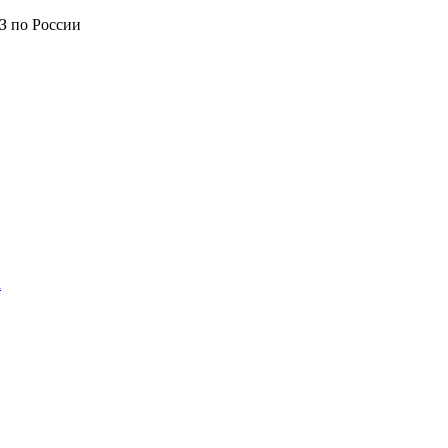
З по России
а