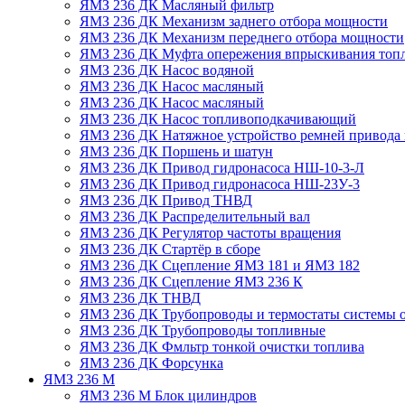
ЯМЗ 236 ДК Масляный фильтр
ЯМЗ 236 ДК Механизм заднего отбора мощности
ЯМЗ 236 ДК Механизм переднего отбора мощности
ЯМЗ 236 ДК Муфта опережения впрыскивания топ
ЯМЗ 236 ДК Насос водяной
ЯМЗ 236 ДК Насос масляный
ЯМЗ 236 ДК Насос масляный
ЯМЗ 236 ДК Насос топливоподкачивающий
ЯМЗ 236 ДК Натяжное устройство ремней привода 
ЯМЗ 236 ДК Поршень и шатун
ЯМЗ 236 ДК Привод гидронасоса НШ-10-3-Л
ЯМЗ 236 ДК Привод гидронасоса НШ-23У-3
ЯМЗ 236 ДК Привод ТНВД
ЯМЗ 236 ДК Распределительный вал
ЯМЗ 236 ДК Регулятор частоты вращения
ЯМЗ 236 ДК Стартёр в сборе
ЯМЗ 236 ДК Сцепление ЯМЗ 181 и ЯМЗ 182
ЯМЗ 236 ДК Сцепление ЯМЗ 236 К
ЯМЗ 236 ДК ТНВД
ЯМЗ 236 ДК Трубопроводы и термостаты системы 
ЯМЗ 236 ДК Трубопроводы топливные
ЯМЗ 236 ДК Фмльтр тонкой очистки топлива
ЯМЗ 236 ДК Форсунка
ЯМЗ 236 М
ЯМЗ 236 М Блок цилиндров