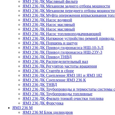
ЯМЗ 236 ДК Масляный фильтр
ЯМЗ 236 ДК Механизм заднего отбора мощности
ЯМЗ 236 ДК Механизм переднего отбора мощности
ЯМЗ 236 ДК Муфта опережения впрыскивания топ
ЯМЗ 236 ДК Насос водяной
ЯМЗ 236 ДК Насос масляный
ЯМЗ 236 ДК Насос масляный
ЯМЗ 236 ДК Насос топливоподкачивающий
ЯМЗ 236 ДК Натяжное устройство ремней привода 
ЯМЗ 236 ДК Поршень и шатун
ЯМЗ 236 ДК Привод гидронасоса НШ-10-3-Л
ЯМЗ 236 ДК Привод гидронасоса НШ-23У-3
ЯМЗ 236 ДК Привод ТНВД
ЯМЗ 236 ДК Распределительный вал
ЯМЗ 236 ДК Регулятор частоты вращения
ЯМЗ 236 ДК Стартёр в сборе
ЯМЗ 236 ДК Сцепление ЯМЗ 181 и ЯМЗ 182
ЯМЗ 236 ДК Сцепление ЯМЗ 236 К
ЯМЗ 236 ДК ТНВД
ЯМЗ 236 ДК Трубопроводы и термостаты системы 
ЯМЗ 236 ДК Трубопроводы топливные
ЯМЗ 236 ДК Фмльтр тонкой очистки топлива
ЯМЗ 236 ДК Форсунка
ЯМЗ 236 М
ЯМЗ 236 М Блок цилиндров