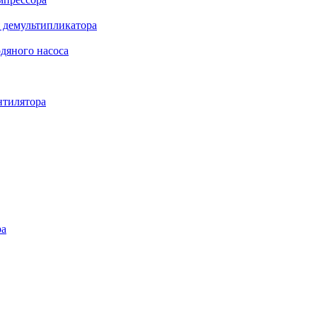
 демультипликатора
дяного насоса
нтилятора
ра