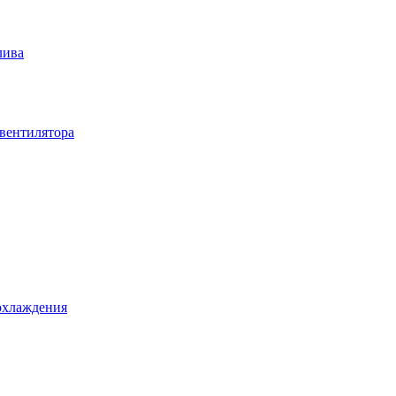
лива
вентилятора
охлаждения