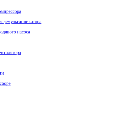
омпрессора
я демультипликатора
одяного насоса
ентилятора
ти
сборе