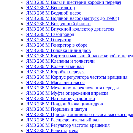
ЯМЗ 236 М Валы и шестерни коробки передач
ЯМЗ 236 М Вентилятор
ЯМЗ 236 М Водяной насос
ЯМЗ 236 М Водяной насос (выпуск до 1996г)
ЯМЗ 236 М Воздушный фильтр
ЯМЗ 236 М Впускной коллектор двигателя
ЯМЗ 236 М Газопровод
ЯМЗ 236 М Генератор
ЯМЗ 236 М Генератор в сборе
ЯМЗ 236 М Головка цилиндров
ЯМЗ 236 М Картер и масляный насос коробки перед
ЯМЗ 236 М Клапаны и толкатели
ЯМЗ 236 М Коленчатый вал
ЯМЗ 236 М Коробка передач
ЯМЗ 236 М Корпус регулятора частоты вращения
ЯМЗ 236 М Масляный насос
ЯМЗ 236 М Механизм переключения передач
ЯМЗ 236 М Муфта опережения впрыска
ЯМЗ 236 М Натяжное устройство
ЯМЗ 236 М Поддон блока цилиндров
ЯМЗ 236 М Поршень и шатун
ЯМЗ 236 М Привод топливного насоса высокого да
ЯМЗ 236 М Распределительный вал
ЯМЗ 236 М Регулятор частоты вращения
ЯМЗ 236 М Реле стартера