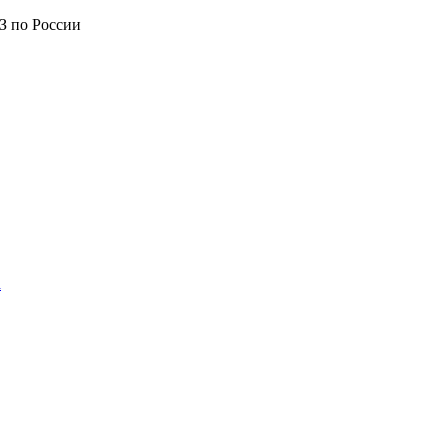
З по России
а