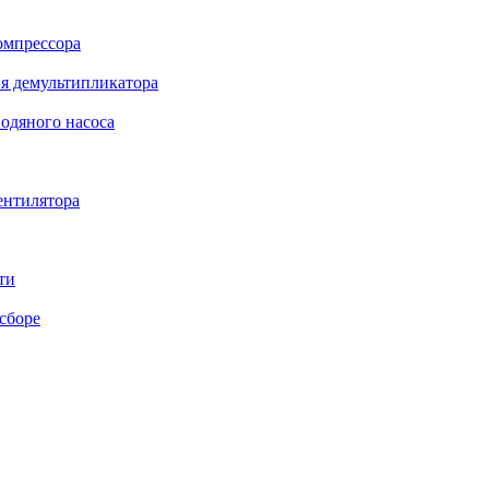
омпрессора
я демультипликатора
одяного насоса
ентилятора
ти
сборе