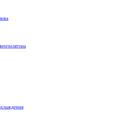
лива
вентилятора
охлаждения