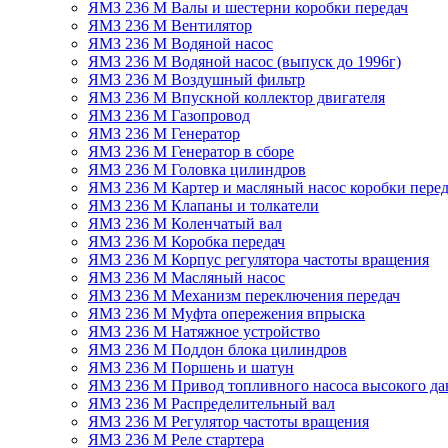
ЯМЗ 236 М Валы и шестерни коробки передач
ЯМЗ 236 М Вентилятор
ЯМЗ 236 М Водяной насос
ЯМЗ 236 М Водяной насос (выпуск до 1996г)
ЯМЗ 236 М Воздушный фильтр
ЯМЗ 236 М Впускной коллектор двигателя
ЯМЗ 236 М Газопровод
ЯМЗ 236 М Генератор
ЯМЗ 236 М Генератор в сборе
ЯМЗ 236 М Головка цилиндров
ЯМЗ 236 М Картер и масляный насос коробки перед
ЯМЗ 236 М Клапаны и толкатели
ЯМЗ 236 М Коленчатый вал
ЯМЗ 236 М Коробка передач
ЯМЗ 236 М Корпус регулятора частоты вращения
ЯМЗ 236 М Масляный насос
ЯМЗ 236 М Механизм переключения передач
ЯМЗ 236 М Муфта опережения впрыска
ЯМЗ 236 М Натяжное устройство
ЯМЗ 236 М Поддон блока цилиндров
ЯМЗ 236 М Поршень и шатун
ЯМЗ 236 М Привод топливного насоса высокого да
ЯМЗ 236 М Распределительный вал
ЯМЗ 236 М Регулятор частоты вращения
ЯМЗ 236 М Реле стартера