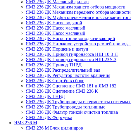
ЯМЗ 236 ДК Масляный фильтр
ЯМЗ 236 ДК Механизм заднего отбора мощности
ЯМЗ 236 ДК Механизм переднего отбора мощности
ЯМЗ 236 ДК Муфта опережения впрыскивания топ
ЯМЗ 236 ДК Насос водяной
ЯМЗ 236 ДК Насос масляный
ЯМЗ 236 ДК Насос масляный
ЯМЗ 236 ДК Насос топливоподкачивающий
ЯМЗ 236 ДК Натяжное устройство ремней привода 
ЯМЗ 236 ДК Поршень и шатун
ЯМЗ 236 ДК Привод гидронасоса НШ-10-3-Л
ЯМЗ 236 ДК Привод гидронасоса НШ-23У-3
ЯМЗ 236 ДК Привод ТНВД
ЯМЗ 236 ДК Распределительный вал
ЯМЗ 236 ДК Регулятор частоты вращения
ЯМЗ 236 ДК Стартёр в сборе
ЯМЗ 236 ДК Сцепление ЯМЗ 181 и ЯМЗ 182
ЯМЗ 236 ДК Сцепление ЯМЗ 236 К
ЯМЗ 236 ДК ТНВД
ЯМЗ 236 ДК Трубопроводы и термостаты системы 
ЯМЗ 236 ДК Трубопроводы топливные
ЯМЗ 236 ДК Фмльтр тонкой очистки топлива
ЯМЗ 236 ДК Форсунка
ЯМЗ 236 М
ЯМЗ 236 М Блок цилиндров