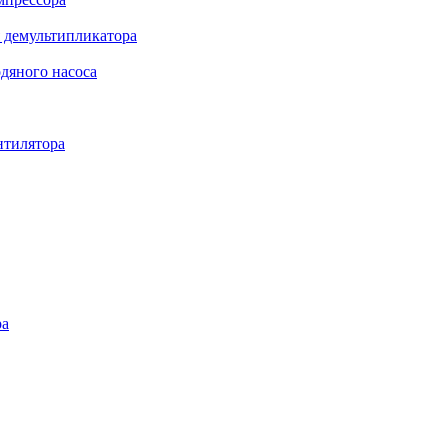
 демультипликатора
дяного насоса
нтилятора
ра