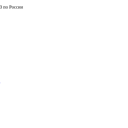
З по России
а