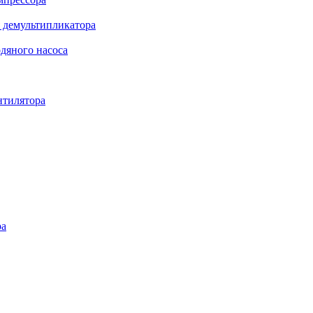
 демультипликатора
дяного насоса
нтилятора
ра