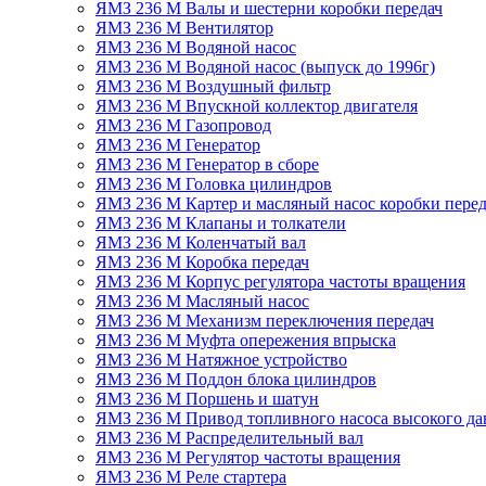
ЯМЗ 236 М Валы и шестерни коробки передач
ЯМЗ 236 М Вентилятор
ЯМЗ 236 М Водяной насос
ЯМЗ 236 М Водяной насос (выпуск до 1996г)
ЯМЗ 236 М Воздушный фильтр
ЯМЗ 236 М Впускной коллектор двигателя
ЯМЗ 236 М Газопровод
ЯМЗ 236 М Генератор
ЯМЗ 236 М Генератор в сборе
ЯМЗ 236 М Головка цилиндров
ЯМЗ 236 М Картер и масляный насос коробки перед
ЯМЗ 236 М Клапаны и толкатели
ЯМЗ 236 М Коленчатый вал
ЯМЗ 236 М Коробка передач
ЯМЗ 236 М Корпус регулятора частоты вращения
ЯМЗ 236 М Масляный насос
ЯМЗ 236 М Механизм переключения передач
ЯМЗ 236 М Муфта опережения впрыска
ЯМЗ 236 М Натяжное устройство
ЯМЗ 236 М Поддон блока цилиндров
ЯМЗ 236 М Поршень и шатун
ЯМЗ 236 М Привод топливного насоса высокого да
ЯМЗ 236 М Распределительный вал
ЯМЗ 236 М Регулятор частоты вращения
ЯМЗ 236 М Реле стартера