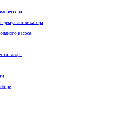
омпрессора
я демультипликатора
одяного насоса
ентилятора
ти
сборе