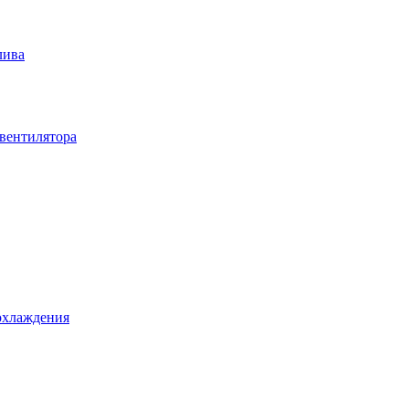
лива
вентилятора
охлаждения