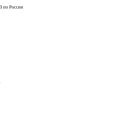
З по России
а