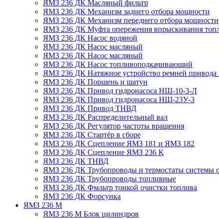
ЯМЗ 236 ДК Масляный фильтр
ЯМЗ 236 ДК Механизм заднего отбора мощности
ЯМЗ 236 ДК Механизм переднего отбора мощности
ЯМЗ 236 ДК Муфта опережения впрыскивания топ
ЯМЗ 236 ДК Насос водяной
ЯМЗ 236 ДК Насос масляный
ЯМЗ 236 ДК Насос масляный
ЯМЗ 236 ДК Насос топливоподкачивающий
ЯМЗ 236 ДК Натяжное устройство ремней привода 
ЯМЗ 236 ДК Поршень и шатун
ЯМЗ 236 ДК Привод гидронасоса НШ-10-3-Л
ЯМЗ 236 ДК Привод гидронасоса НШ-23У-3
ЯМЗ 236 ДК Привод ТНВД
ЯМЗ 236 ДК Распределительный вал
ЯМЗ 236 ДК Регулятор частоты вращения
ЯМЗ 236 ДК Стартёр в сборе
ЯМЗ 236 ДК Сцепление ЯМЗ 181 и ЯМЗ 182
ЯМЗ 236 ДК Сцепление ЯМЗ 236 К
ЯМЗ 236 ДК ТНВД
ЯМЗ 236 ДК Трубопроводы и термостаты системы 
ЯМЗ 236 ДК Трубопроводы топливные
ЯМЗ 236 ДК Фмльтр тонкой очистки топлива
ЯМЗ 236 ДК Форсунка
ЯМЗ 236 М
ЯМЗ 236 М Блок цилиндров