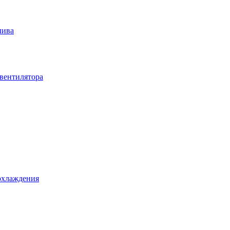
лива
вентилятора
охлаждения