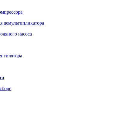
омпрессора
я демультипликатора
одяного насоса
ентилятора
ти
сборе