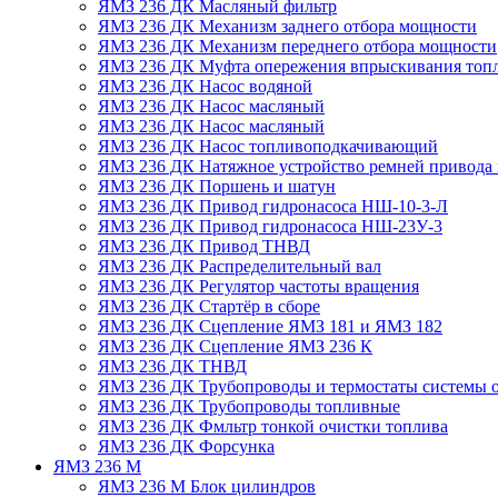
ЯМЗ 236 ДК Масляный фильтр
ЯМЗ 236 ДК Механизм заднего отбора мощности
ЯМЗ 236 ДК Механизм переднего отбора мощности
ЯМЗ 236 ДК Муфта опережения впрыскивания топ
ЯМЗ 236 ДК Насос водяной
ЯМЗ 236 ДК Насос масляный
ЯМЗ 236 ДК Насос масляный
ЯМЗ 236 ДК Насос топливоподкачивающий
ЯМЗ 236 ДК Натяжное устройство ремней привода 
ЯМЗ 236 ДК Поршень и шатун
ЯМЗ 236 ДК Привод гидронасоса НШ-10-3-Л
ЯМЗ 236 ДК Привод гидронасоса НШ-23У-3
ЯМЗ 236 ДК Привод ТНВД
ЯМЗ 236 ДК Распределительный вал
ЯМЗ 236 ДК Регулятор частоты вращения
ЯМЗ 236 ДК Стартёр в сборе
ЯМЗ 236 ДК Сцепление ЯМЗ 181 и ЯМЗ 182
ЯМЗ 236 ДК Сцепление ЯМЗ 236 К
ЯМЗ 236 ДК ТНВД
ЯМЗ 236 ДК Трубопроводы и термостаты системы 
ЯМЗ 236 ДК Трубопроводы топливные
ЯМЗ 236 ДК Фмльтр тонкой очистки топлива
ЯМЗ 236 ДК Форсунка
ЯМЗ 236 М
ЯМЗ 236 М Блок цилиндров