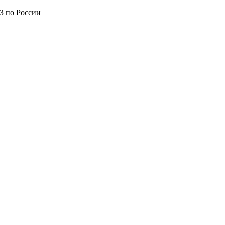
З по России
а