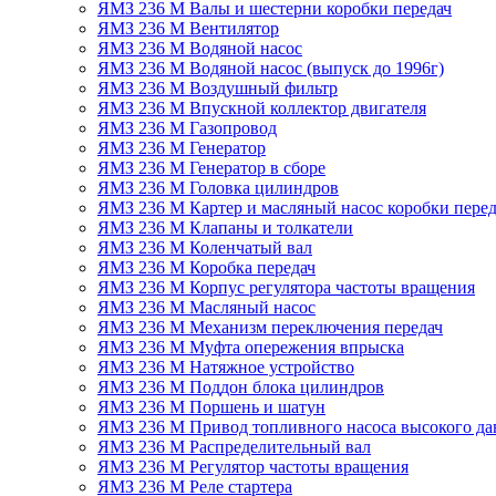
ЯМЗ 236 М Валы и шестерни коробки передач
ЯМЗ 236 М Вентилятор
ЯМЗ 236 М Водяной насос
ЯМЗ 236 М Водяной насос (выпуск до 1996г)
ЯМЗ 236 М Воздушный фильтр
ЯМЗ 236 М Впускной коллектор двигателя
ЯМЗ 236 М Газопровод
ЯМЗ 236 М Генератор
ЯМЗ 236 М Генератор в сборе
ЯМЗ 236 М Головка цилиндров
ЯМЗ 236 М Картер и масляный насос коробки перед
ЯМЗ 236 М Клапаны и толкатели
ЯМЗ 236 М Коленчатый вал
ЯМЗ 236 М Коробка передач
ЯМЗ 236 М Корпус регулятора частоты вращения
ЯМЗ 236 М Масляный насос
ЯМЗ 236 М Механизм переключения передач
ЯМЗ 236 М Муфта опережения впрыска
ЯМЗ 236 М Натяжное устройство
ЯМЗ 236 М Поддон блока цилиндров
ЯМЗ 236 М Поршень и шатун
ЯМЗ 236 М Привод топливного насоса высокого да
ЯМЗ 236 М Распределительный вал
ЯМЗ 236 М Регулятор частоты вращения
ЯМЗ 236 М Реле стартера