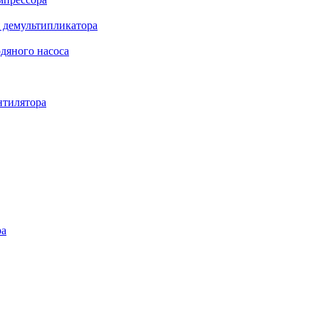
 демультипликатора
дяного насоса
нтилятора
ра