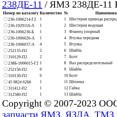
238ДЕ-11
/
ЯМЗ 238ДЕ-11 
Номер по каталогу
Количество
№
Наименова
1
1
Шестерня привода распре
236-1006214-Г2
1
2
Шестерня ведущая
236-1029116-А
1
3
Фланец упорный
236-1006236-Б
1
4
Втулка передняя
236-1006026-А
4
5
Втулка
236-1006037-А
2
6
Шайба
252135-П2
2
7
Болт
310129-П2
1
8
Вал распределительный
238Б-1006015-Г2
6
9
Шайба
252156-П2
6
10
Болт
310130-П2
1
11
Шпонка
45 9824 6266
1
12
Гайка
311412-П2
1
13
Шайба
312580-П2
Copyright © 2007-2023 О
запчасти ЯМЗ, ЯЗДА, ТМЗ 